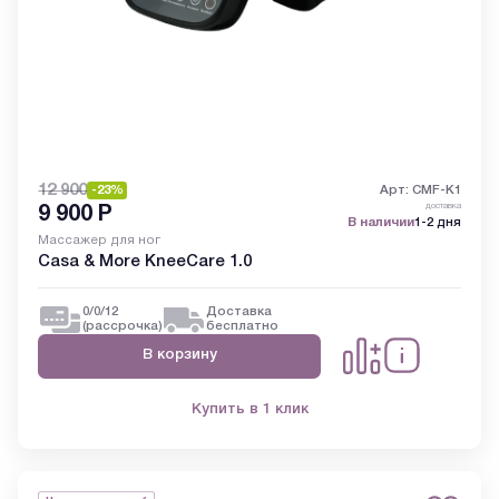
12 900
-23%
Арт: CMF-K1
доставка
9 900
Р
В наличии
1-2 дня
Массажер для ног
Casa & More KneeCare 1.0
0/0/12
Доставка
(рассрочка)
бесплатно
В корзину
Купить в 1 клик