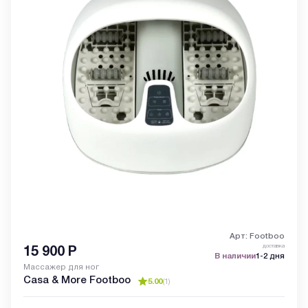
Арт: Footboo
доставка
15 900
Р
В наличии
1-2 дня
Массажер для ног
Casa & More Footboo
5.00
(
1
)