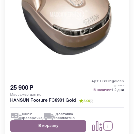
Арт: FC8901golden
доставка
25 900
Р
В наличии
1-2 дня
Массажер для ног
HANSUN Footure FC8901 Gold
5.00
(
2
)
0/0/12
Доставка
(рассрочка)
бесплатно
В корзину