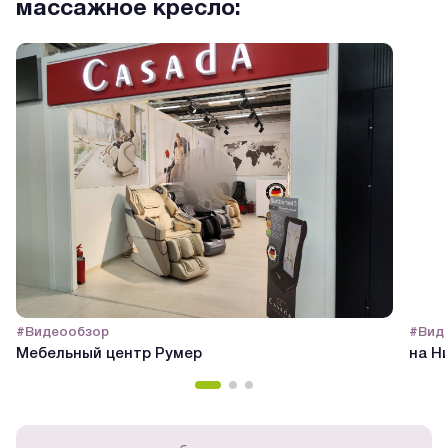
массажное кресло:
#Видеообзор
#Вид
Мебельный центр Румер
на Н