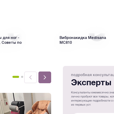
для ног -
Вибронакидка Medisana
 Советы по
MC810
подробная консульта
Эксперты 
Консультанты ежемесячно зна
лично пробуют все товары, ко
интересующие подробности о 
из первых уст.