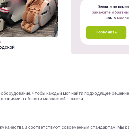
Звоните по номеру
закажите обратны
нам в
месс
Позвонить
р
#Видеообзор
одской
Мебельный центр Румер
оборудование, чтобы каждый мог найти подходящее решение 
нденциями в области массажной техники.
рку качества и соответствуют современным стандартам. Мы р