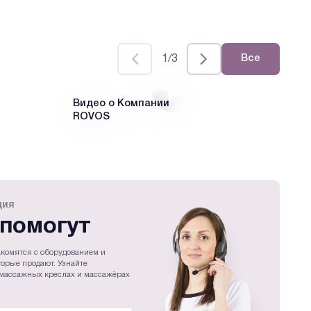
1/3
Все
Видео о Компании
SL
ROVOS
Ме
кр
ция
помогут
комятся с оборудованием и
торые продают. Узнайте
массажных креслах и массажёрах