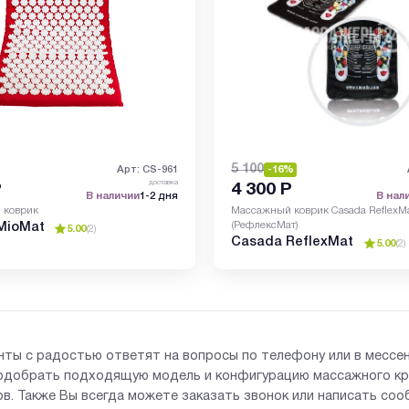
5 100
Арт: CS-961
-16%
доставка
Р
4 300
Р
В наличии
1-2 дня
В нал
 коврик
Массажный коврик Casada ReflexM
(РефлексМат)
MioMat
5.00
(
2
)
Casada ReflexMat
5.00
(
2
)
нты с радостью ответят на вопросы по телефону или в мессе
одобрать подходящую модель и конфигурацию массажного кр
в. Также Вы всегда можете заказать звонок или написать со