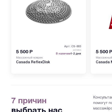
Арт: СS-883
доставка
5 500
Р
5 500
В наличии
1-2 дня
Массажный коврик
Массажный
Casada ReflexDisk
Casada 
Консульта
7 причин
помогут п
массажёро
выбрать нас