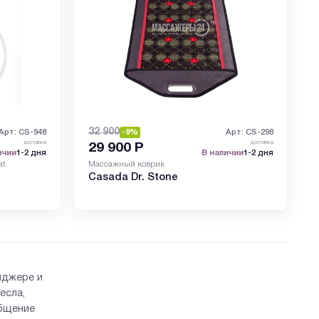
32 900
Арт: CS-948
-9%
Арт: CS-298
доставка
доставка
29 900
Р
ичии
1-2 дня
В наличии
1-2 дня
at
Массажный коврик
Casada Dr. Stone
нджере и
есла,
общение