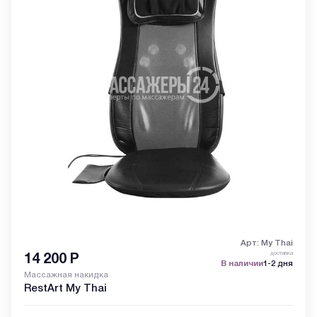
Арт: My Thai
доставка
14 200
Р
В наличии
1-2 дня
Массажная накидка
RestArt My Thai