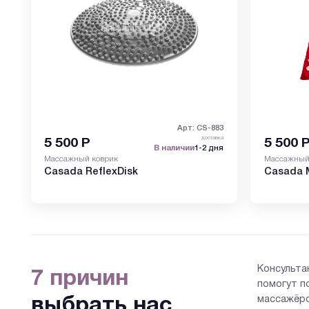
Арт: СS-883
доставка
5 500
Р
5 500
В наличии
1-2 дня
Массажный коврик
Массажный
Casada ReflexDisk
Casada 
Консульта
7 причин
помогут п
массажёро
выбрать нас