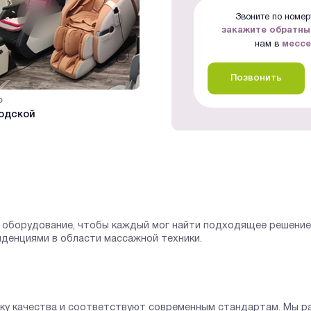
Звоните по номеру
закажите обратны
нам в
месс
Позвонить
р
#Видеообзор
одской
Мебельный центр Румер
оборудование, чтобы каждый мог найти подходящее решение 
нденциями в области массажной техники.
рку качества и соответствуют современным стандартам. Мы р