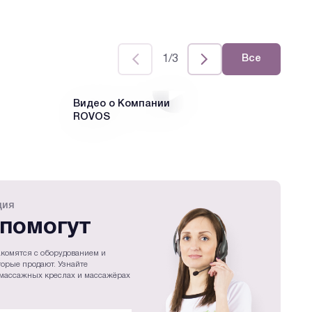
1/3
Все
Видео о Компании
SL
ROVOS
Ме
кр
ция
помогут
комятся с оборудованием и
торые продают. Узнайте
массажных креслах и массажёрах