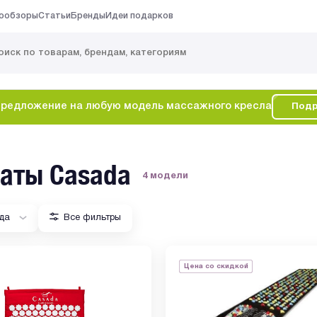
ообзоры
Статьи
Бренды
Идеи подарков
редложение на любую модель массажного кресла
Подр
аты Casada
4 модели
да
Все фильтры
Цена со скидкой