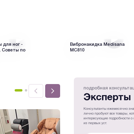
для ног -
Вибронакидка Medisana
 Советы по
MC810
подробная консульта
Эксперты 
Консультанты ежемесячно зна
лично пробуют все товары, ко
интересующие подробности о 
из первых уст.