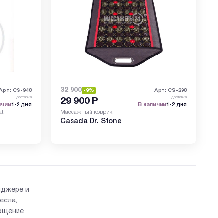
32 900
Арт: CS-948
-9%
Арт: CS-298
доставка
доставка
29 900
Р
ичии
1-2 дня
В наличии
1-2 дня
at
Массажный коврик
Casada Dr. Stone
нджере и
есла,
общение