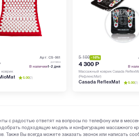
5 100
Арт: CS-961
-16%
доставка
Р
4 300
Р
В наличии
1-2 дня
В нал
 коврик
Массажный коврик Casada ReflexM
(РефлексМат)
MioMat
5.00
(
2
)
Casada ReflexMat
5.00
(
2
)
нты с радостью ответят на вопросы по телефону или в мессе
одобрать подходящую модель и конфигурацию массажного кр
в. Также Вы всегда можете заказать звонок или написать со