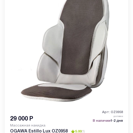
Арт: OZ0958
доставка
29 000
Р
В наличии
1-2 дня
Массажная накидка
OGAWA Estillo Lux OZ0958
5.00
(
1
)