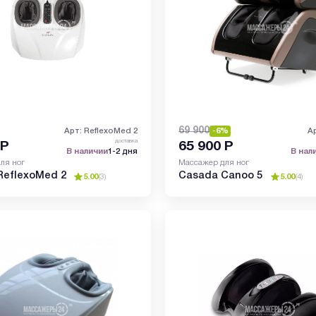
69 900
Арт: ReflexoMed 2
-6%
А
доставка
Р
65 900
Р
В наличии
1-2 дня
В нал
ля ног
Массажер для ног
ReflexoMed 2
Casada Canoo 5
5.00
(
3
)
5.00
(
4
)