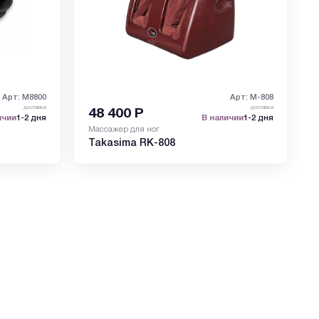
Арт: M8800
Арт: M-808
доставка
доставка
48 400
Р
ичии
1-2 дня
В наличии
1-2 дня
Массажер для ног
Takasima RK-808