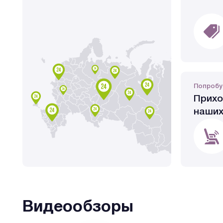
Попробу
Прихо
наших
Видеообзоры