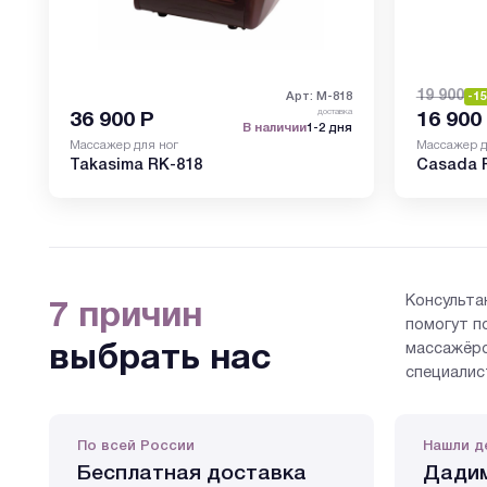
19 900
Арт: M-818
-1
доставка
36 900
Р
16 900
В наличии
1-2 дня
Массажер для ног
Массажер д
Takasima RK-818
Casada 
Консульта
7 причин
помогут п
массажёро
выбрать нас
специалис
По всей России
Нашли д
Бесплатная доставка
Дадим