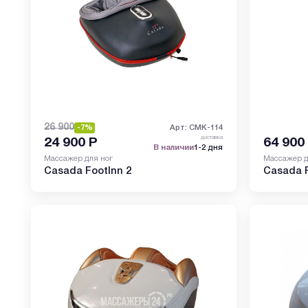
26 900
-7%
Арт: CMK-114
доставка
24 900
Р
64 900
В наличии
1-2 дня
Массажер для ног
Массажер д
Casada FootInn 2
Casada 