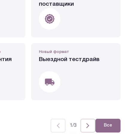
поставщики
р
Новый формат
нтия
Выездной тестдрайв
1/3
Все