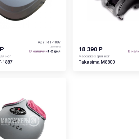
Арт: RT-1887
доставка
Р
18 390
Р
В наличии
1-2 дня
В нал
ля ног
Массажер для ног
-1887
Takasima M8800