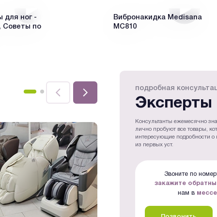
для ног -
Вибронакидка Medisana
 Советы по
MC810
подробная консульта
Эксперты 
Консультанты ежемесячно зна
лично пробуют все товары, ко
интересующие подробности о 
из первых уст.
Звоните по номеру
закажите обратны
нам в
месс
Позвонить