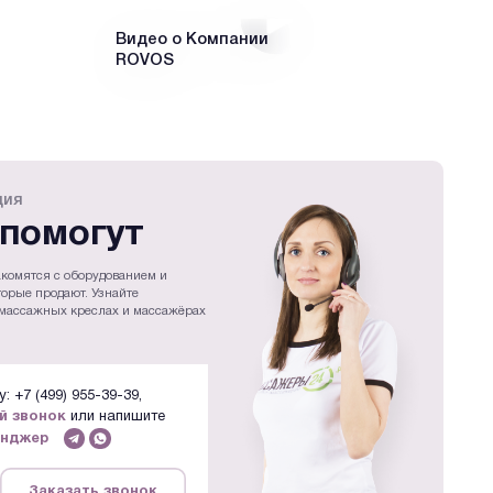
Видео о Компании
SL
ROVOS
Ме
кр
ция
помогут
комятся с оборудованием и
торые продают. Узнайте
массажных креслах и массажёрах
: +7 (499) 955-39-39,
й звонок
или напишите
енджер
Заказать звонок