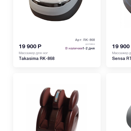
Арт: RK-868
доставка
19 900
Р
19 900
В наличии
1-2 дня
Массажер для ног
Массажер д
Takasima RK-868
Sensa RT