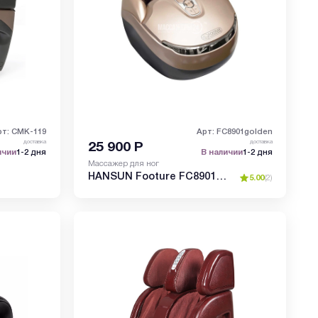
рт: CMK-119
Арт: FC8901golden
доставка
доставка
25 900
Р
ичии
1-2 дня
В наличии
1-2 дня
Массажер для ног
HANSUN Footure FC8901
5.00
(
2
)
Gold