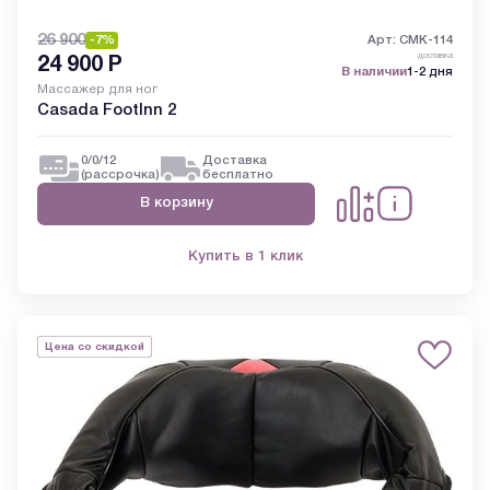
26 900
-7%
Арт: CMK-114
доставка
24 900
Р
В наличии
1-2 дня
Массажер для ног
Casada FootInn 2
0/0/12
Доставка
(рассрочка)
бесплатно
В корзину
Купить в 1 клик
Цена со скидкой