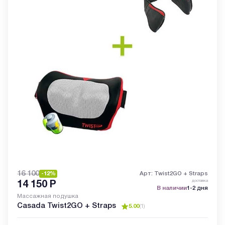
16 100
-12%
Арт: Twist2GO + Straps
доставка
14 150
Р
В наличии
1-2 дня
Массажная подушка
Casada Twist2GO + Straps
5.00
(
1
)