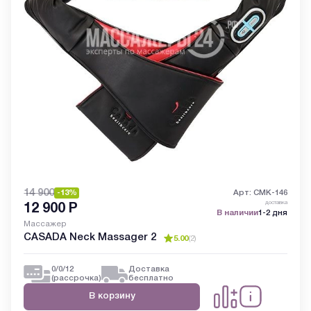
14 900
-13%
Арт: CMK-146
доставка
12 900
Р
В наличии
1-2 дня
Массажер
CASADA Neck Massager 2
5.00
(
2
)
0/0/12
Доставка
(рассрочка)
бесплатно
В корзину