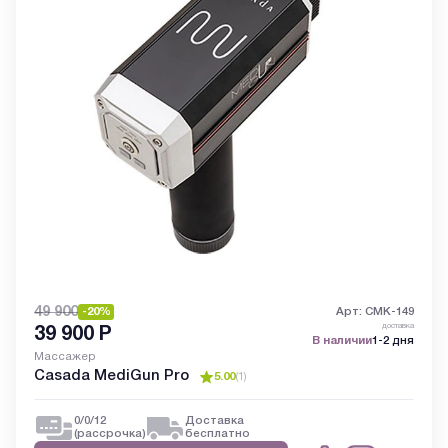
49 900
-20%
Арт: CMK-149
доставка
39 900
Р
В наличии
1-2 дня
Массажер
Casada MediGun Pro
5.00
(
1
)
0/0/12
Доставка
(рассрочка)
бесплатно