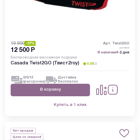
19 900
-37%
Арт: Twist2GO
доставка
12 500
Р
В наличии
1-2 дня
Беспроводная массажная подушка
Casada Twist2GO (Твист2гоу)
5.00
(
2
)
0/0/12
Доставка
(рассрочка)
бесплатно
В корзину
Купить в 1 клик
Хит продаж
Цена со скидкой