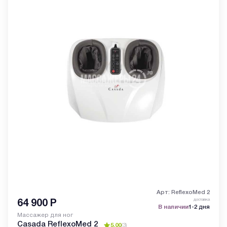
Арт: ReflexoMed 2
доставка
64 900
Р
В наличии
1-2 дня
Массажер для ног
Casada ReflexoMed 2
5.00
(
3
)