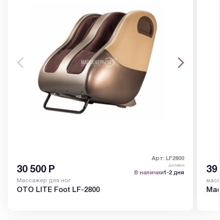
Арт: LF2800
доставка
30 500
Р
39
В наличии
1-2 дня
Массажер для ног
масс
OTO LITE Foot LF-2800
Мас
Ян)