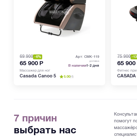
69 900
75 900
-6%
Арт: CMK-119
-1
доставка
65 900
Р
65 900
В наличии
1-2 дня
Массажер для ног
Фитнес при
Casada Canoo 5
CASADA 
5.00
(
4
)
Консульта
7 причин
помогут п
массажёро
выбрать нас
специалис