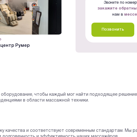
Звоните по номеру
закажите обратны
нам в
месс
Позвонить
р
#Видеообзор
центр Румер
в ТЦ «Кунцево плаза»
оборудование, чтобы каждый мог найти подходящее решение 
нденциями в области массажной техники.
рку качества и соответствуют современным стандартам. Мы р
м долговечность и эффективность наших массажёров.