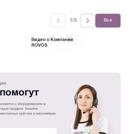
1/3
Все
Видео о Компании
SL
ROVOS
Ме
кр
ция
помогут
комятся с оборудованием и
торые продают. Узнайте
массажных креслах и массажёрах