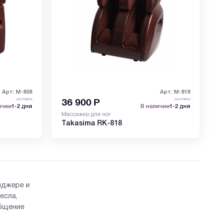
Арт: M-808
Арт: M-818
доставка
доставка
36 900
Р
ичии
1-2 дня
В наличии
1-2 дня
Массажер для ног
Takasima RK-818
нджере и
есла,
общение