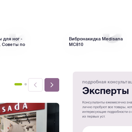
для ног -
Вибронакидка Medisana
 Советы по
MC810
подробная консульта
Эксперты 
Консультанты ежемесячно зна
лично пробуют все товары, ко
интересующие подробности о 
из первых уст.