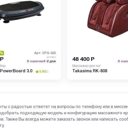
3%
Арт: CFG-525
доставка
Р
48 400
Р
В наличии
1-2 дня
В нал
бор
Массажер для ног
PowerBoard 3.0
Takasima RK-808
5.00
(
2
)
нты с радостью ответят на вопросы по телефону или в мессе
одобрать подходящую модель и конфигурацию массажного кр
в. Также Вы всегда можете заказать звонок или написать со
ту.