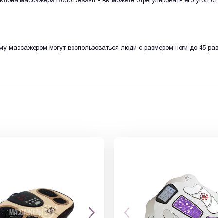
клона массажера Bodo Dessan - вы можете отрегулировать его угол от 
му массажером могут воспользоваться люди с размером ноги до 45 раз