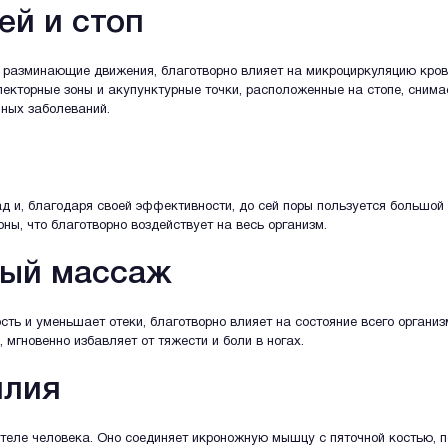
ей и стоп
 разминающие движения, благотворно влияет на микроциркуляцию крови
лекторные зоны и акупунктурные точки, расположенные на стопе, сним
чных заболеваний.
д и, благодаря своей эффективности, до сей поры пользуется большой
ны, что благотворно воздействует на весь организм.
ый массаж
ь и уменьшает отеки, благотворно влияет на состояние всего организ
мгновенно избавляет от тяжести и боли в ногах.
илия
теле человека. Оно соединяет икроножную мышцу с пяточной костью, 