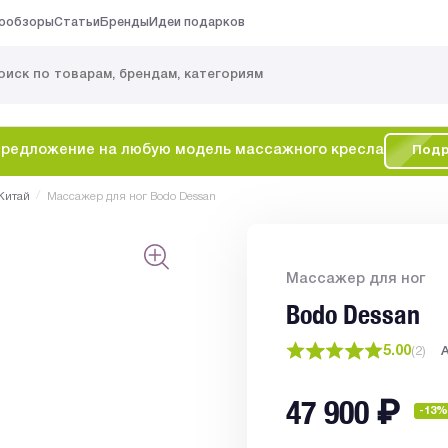
ообзоры
Статьи
Бренды
Идеи подарков
редложение на любую модель массажного кресла
Подр
/
Китай
Массажер для ног Bodo Dessan
Массажер для ног
Bodo Dessan
5.00
(
2
)
47 900
₽
-13