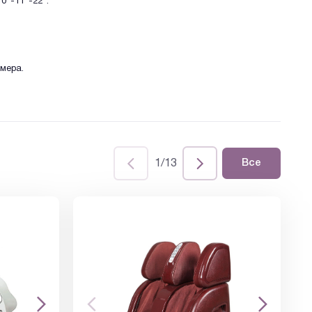
0°-11°-22°.
мера.
1/13
Все