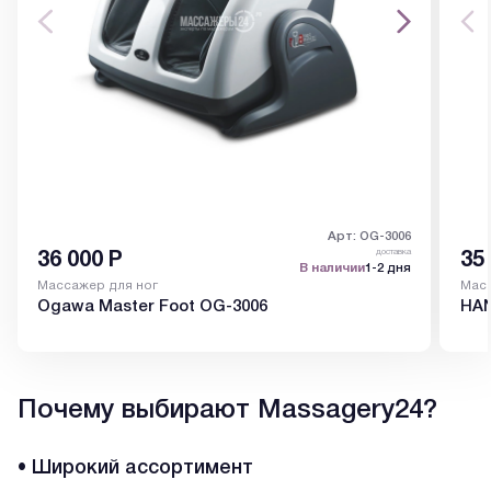
Арт: OG-3006
доставка
36 000
Р
35
В наличии
1-2 дня
Массажер для ног
Масс
Ogawa Master Foot OG-3006
HAN
Почему выбирают Massagery24?
• Широкий ассортимент