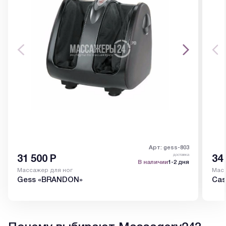
Арт: gess-803
доставка
31 500
Р
34
В наличии
1-2 дня
Массажер для ног
Масс
Gess «BRANDON»
Cas