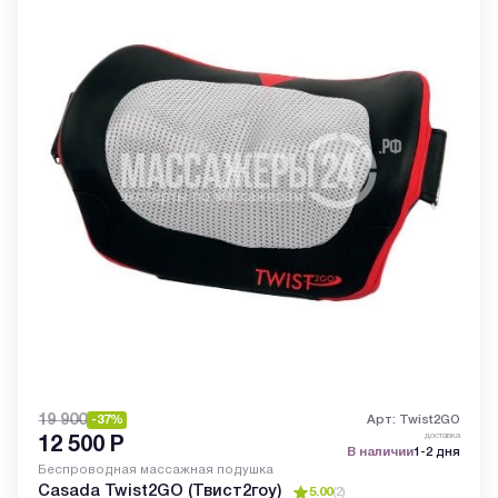
19 900
-37%
Арт: Twist2GO
доставка
12 500
Р
В наличии
1-2 дня
Беспроводная массажная подушка
Casada Twist2GO (Твист2гоу)
5.00
(
2
)