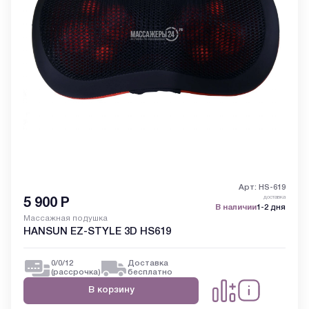
Арт: HS-619
доставка
5 900
Р
В наличии
1-2 дня
Массажная подушка
HANSUN EZ-STYLE 3D HS619
0/0/12
Доставка
(рассрочка)
бесплатно
В корзину