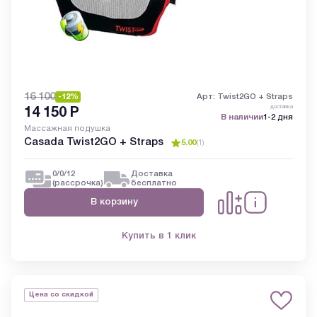
16 100
-12%
Арт: Twist2GO + Straps
доставка
14 150
Р
В наличии
1-2 дня
Массажная подушка
Casada Twist2GO + Straps
5.00
(
1
)
0/0/12
Доставка
(рассрочка)
бесплатно
В корзину
Купить в 1 клик
Цена со скидкой