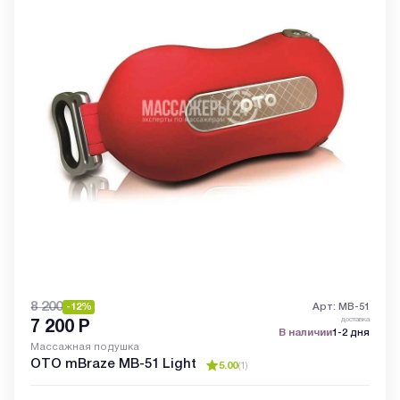
8 200
-12%
Арт: MB-51
доставка
7 200
Р
В наличии
1-2 дня
Массажная подушка
OTO mBraze MB-51 Light
5.00
(
1
)