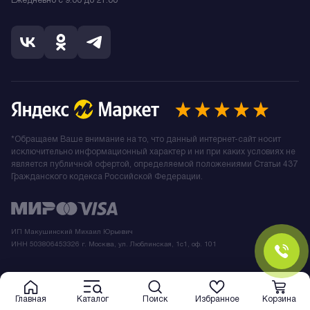
Ежедневно с 9.00 до 21.00
*Обращаем Ваше внимание на то, что данный интернет-сайт носит
исключительно информационный характер и ни при каких условиях не
является публичной офертой, определяемой положениями Статьи 437
Гражданского кодекса Российской Федерации.
ИП Макушинский Михаил Юрьевич
ИНН 503806453326 г. Москва, ул. Люблинская, 1с1, оф. 101
Главная
Каталог
Поиск
Избранное
Корзина