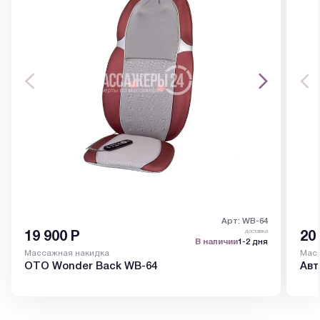
Арт: WB-64
доставка
19 900
Р
20
В наличии
1-2 дня
Массажная накидка
Масс
OTO Wonder Back WB-64
Авт
RT-