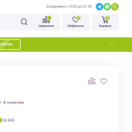
Ежедневно с 9.00 до 21.00
0
0
Cравнение
Избранное
Корзина
обнее
В наличии
%
18 900