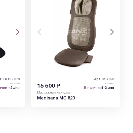
т: GESS-078
Арт: MC 820
доставка
доставка
15 500
Р
ичии
1-2 дня
В наличии
1-2 дня
Массажная накидка
Medisana MC 820