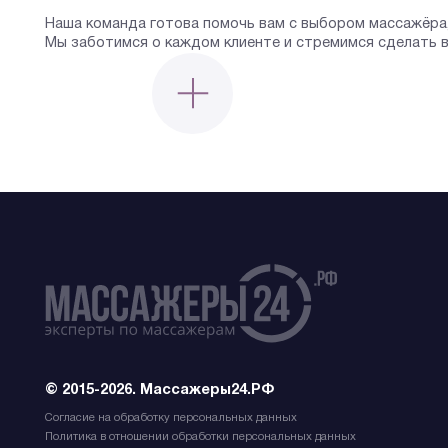
Наша команда готова помочь вам с выбором массажёра
Мы заботимся о каждом клиенте и стремимся сделать в
© 2015-2026. Массажеры24.РФ
Согласие на обработку персональных данных
Политика в отношении обработки персональных данных