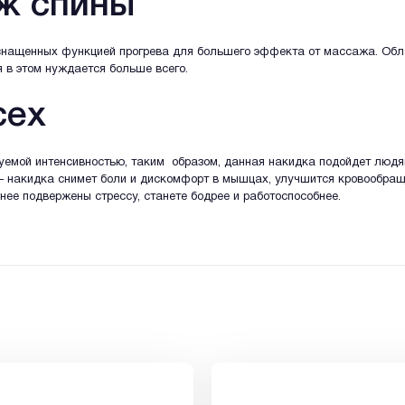
ж спины
оснащенных функцией прогрева для большего эффекта от массажа. Обла
 в этом нуждается больше всего.
сех
емой интенсивностью, таким образом, данная накидка подойдет людям
 – накидка снимет боли и дискомфорт в мышцах, улучшится кровообращ
нее подвержены стрессу, станете бодрее и работоспособнее.