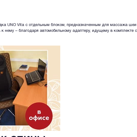
ка UNO Vita с отдельным блоком, предназначенным для массажа шеи 
 к нему – благодаря автомобильному адаптеру, идущему в комплекте с