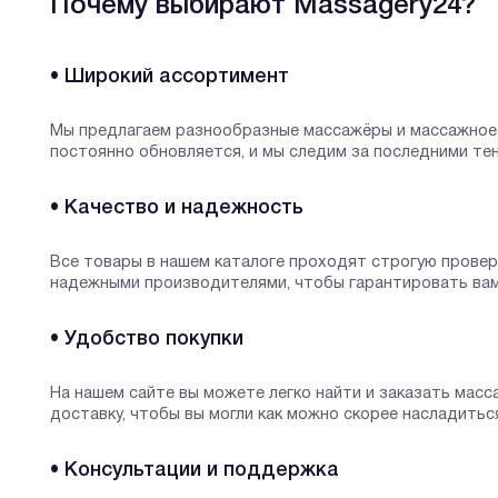
Почему выбирают Massagery24?
• Широкий ассортимент
Мы предлагаем разнообразные массажёры и массажное 
постоянно обновляется, и мы следим за последними те
• Качество и надежность
Все товары в нашем каталоге проходят строгую прове
надежными производителями, чтобы гарантировать ва
• Удобство покупки
На нашем сайте вы можете легко найти и заказать мас
доставку, чтобы вы могли как можно скорее насладиться
• Консультации и поддержка