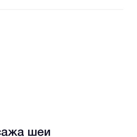
сажа шеи