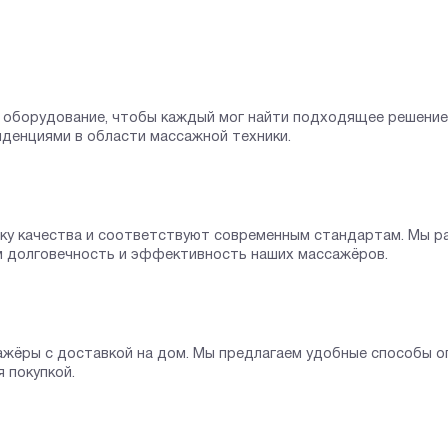
оборудование, чтобы каждый мог найти подходящее решение 
нденциями в области массажной техники.
рку качества и соответствуют современным стандартам. Мы р
м долговечность и эффективность наших массажёров.
сажёры с доставкой на дом. Мы предлагаем удобные способы 
 покупкой.