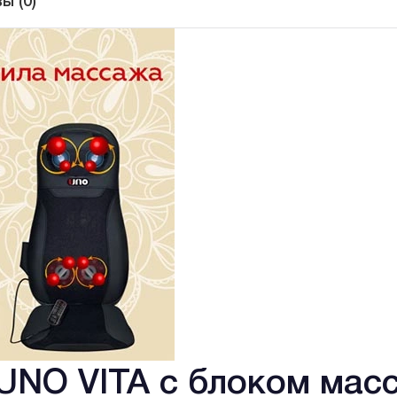
ы (0)
UNO VITA с блоком мас