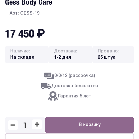
Gess Body Care
Арт: GESS-19
17 450
₽
Наличие:
Доставка:
Продано:
На складе
1-2 дня
25 штук
0/0/12 (рассрочка)
Доставка бесплатно
Гарантия 5 лет
В корзину