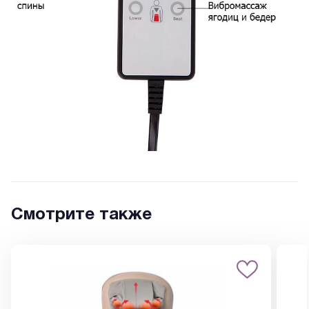
Смотрите также