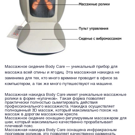
Массажное сидение Body Care — уникальный прибор для
массажа всей спины и ягодиц. Эта массажная накидка не
заменима для тех, кто много времени проводит в офисе за
компьютером, а так же много путешествуют на машине.
Массажная накидка Body Care имеет уникальные массажные
ролики в форме «кулачков». Такая форма позволяет
практически полностью сымитировать действия
профессионального массажиста. Накидка осуществляет
полноценный 3D массаж, который максимально похож на
массаж в дорогом массажном кресле.
Массажное сидение оснащено регулируемым массажером для
шеи, который максимально качественно прорабатывает
плечевой пояс.
Массажная накидка Body Care оснащена инфракрасным
прогревом роликов, это позволяет качественно разминать