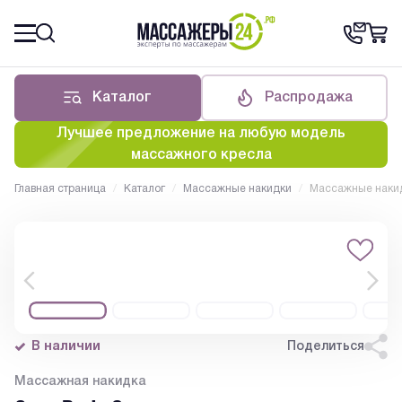
Каталог
Распродажа
Лучшее предложение на любую модель
массажного кресла
Главная страница
/
Каталог
/
Массажные накидки
/
Массажные накид
В наличии
Поделиться
Массажная накидка