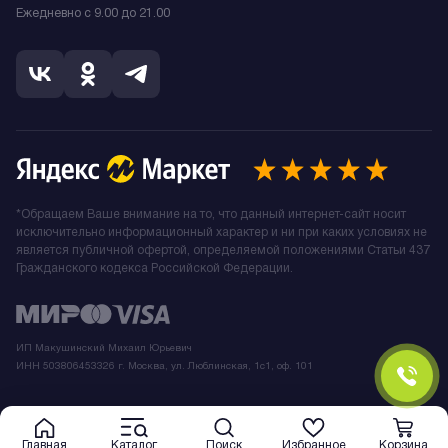
Ежедневно с 9.00 до 21.00
*Обращаем Ваше внимание на то, что данный интернет-сайт носит
исключительно информационный характер и ни при каких условиях не
является публичной офертой, определяемой положениями Статьи 437
Гражданского кодекса Российской Федерации.
ИП Макушинский Михаил Юрьевич
ИНН 503806453326 г. Москва, ул. Люблинская, 1с1, оф. 101
Главная
Каталог
Поиск
Избранное
Корзина