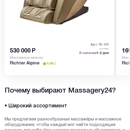
Арт: RI-101
доставка
530 000
Р
16
В наличии
1-2 дня
Массажное кресло
Мас
Richter Alpine
Ric
5.00
(
2
)
Почему выбирают Massagery24?
• Широкий ассортимент
Мы предлагаем разнообразные массажёры и массажное
оборудование, чтобы каждый мог найти подходящее