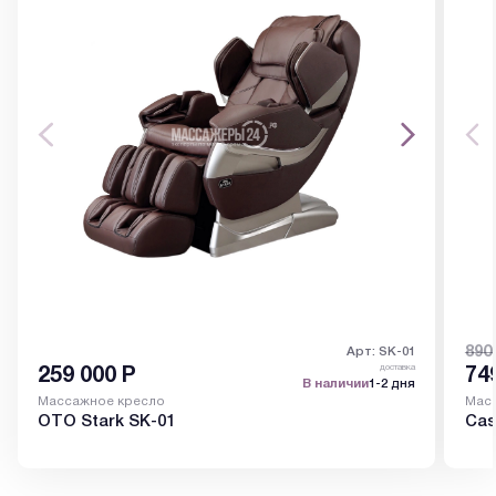
890
Арт: SK-01
доставка
259 000
Р
74
В наличии
1-2 дня
Массажное кресло
Мас
OTO Stark SK-01
Cas