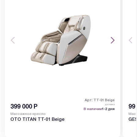
Арт: TT-01 Beige
доставка
399 000
Р
99
В наличии
1-2 дня
Массажное кресло
Мас
OTO TITAN TT-01 Beige
GE