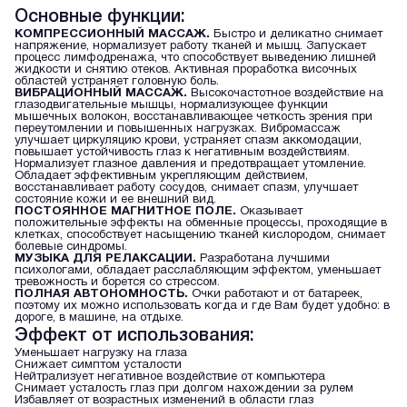
Основные функции:
КОМПРЕССИОННЫЙ МАССАЖ.
Быстро и деликатно снимает
напряжение, нормализует работу тканей и мышц. Запускает
процесс лимфодренажа, что способствует выведению лишней
жидкости и снятию отеков. Активная проработка височных
областей устраняет головную боль.
ВИБРАЦИОННЫЙ МАССАЖ.
Высокочастотное воздействие на
глазодвигательные мышцы, нормализующее функции
мышечных волокон, восстанавливающее четкость зрения при
переутомлении и повышенных нагрузках. Вибромассаж
улучшает циркуляцию крови, устраняет спазм аккомодации,
повышает устойчивость глаз к негативным воздействиям.
Нормализует глазное давления и предотвращает утомление.
Обладает эффективным укрепляющим действием,
восстанавливает работу сосудов, снимает спазм, улучшает
состояние кожи и ее внешний вид.
ПОСТОЯННОЕ МАГНИТНОЕ ПОЛЕ.
Оказывает
положительные эффекты на обменные процессы, проходящие в
клетках, способствует насыщению тканей кислородом, снимает
болевые синдромы.
МУЗЫКА ДЛЯ РЕЛАКСАЦИИ.
Разработана лучшими
психологами, обладает расслабляющим эффектом, уменьшает
тревожность и борется со стрессом.
ПОЛНАЯ АВТОНОМНОСТЬ.
Очки работают и от батареек,
поэтому их можно использовать когда и где Вам будет удобно: в
дороге, в машине, на отдыхе.
Эффект от использования:
Уменьшает нагрузку на глаза
Снижает симптом усталости
Нейтрализует негативное воздействие от компьютера
Снимает усталость глаз при долгом нахождении за рулем
Избавляет от возрастных изменений в области глаз