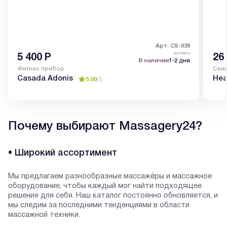
Арт: CS-938
доставка
5 400
Р
26
В наличии
1-2 дня
Фитнес прибор
Свин
Casada Adonis
Hea
5.00
(
1
)
Почему выбирают Massagery24?
• Широкий ассортимент
Мы предлагаем разнообразные массажёры и массажное
оборудование, чтобы каждый мог найти подходящее
решение для себя. Наш каталог постоянно обновляется, и
мы следим за последними тенденциями в области
массажной техники.