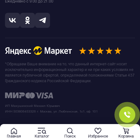
Ежедневно с 9.00 до 21.00
*Обращаем Ваше внимание на то, что данный интернет-сайт носит
исключительно информационный характер и ни при каких условиях не
является публичной офертой, определяемой положениями Статьи 437
Гражданского кодекса Российской Федерации.
ИП Макушинский Михаил Юрьевич
ИНН 503806453326 г. Москва, ул. Люблинская, 1с1, оф. 101
Главная
Каталог
Поиск
Избранное
Корзина