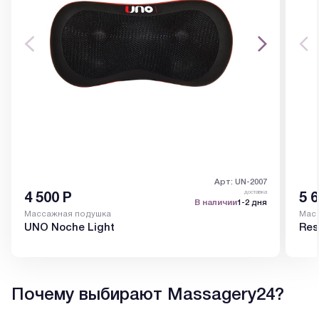
Арт: UN-2007
доставка
4 500
Р
5 
В наличии
1-2 дня
Массажная подушка
Мас
UNO Noche Light
Res
Почему выбирают Massagery24?