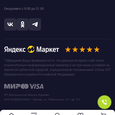
Ежедневно с 9.00 до 21.00
*Обращаем Ваше внимание на то, что данный интернет-сайт носит
исключительно информационный характер и ни при каких условиях не
является публичной офертой, определяемой положениями Статьи 437
Гражданского кодекса Российской Федерации.
ИП Макушинский Михаил Юрьевич
ИНН 503806453326 г. Москва, ул. Люблинская, 1с1, оф. 101