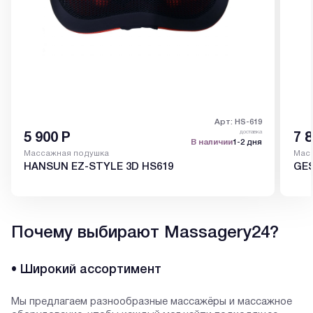
Арт: HS-619
доставка
5 900
Р
7 
В наличии
1-2 дня
Массажная подушка
Мас
HANSUN EZ-STYLE 3D HS619
GES
Почему выбирают Massagery24?
• Широкий ассортимент
Мы предлагаем разнообразные массажёры и массажное