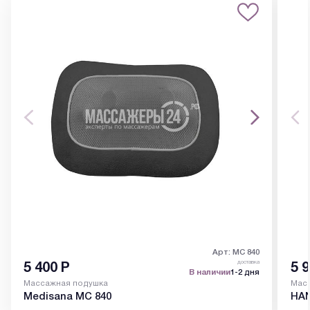
Арт: MC 840
доставка
5 400
Р
5 
В наличии
1-2 дня
Массажная подушка
Мас
Medisana MC 840
HAN