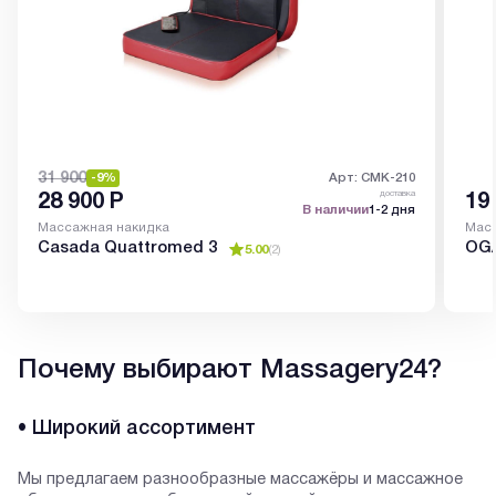
31 900
-9%
Арт: CMK-210
доставка
28 900
Р
19
В наличии
1-2 дня
Массажная накидка
Масс
Casada Quattromed 3
OGA
5.00
(
2
)
Почему выбирают Massagery24?
• Широкий ассортимент
Мы предлагаем разнообразные массажёры и массажное