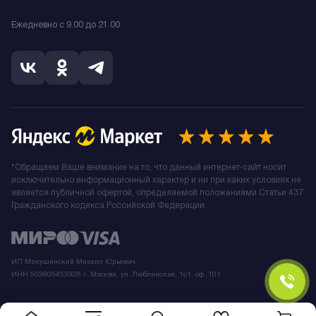
Ежедневно с 9.00 до 21.00
*Обращаем Ваше внимание на то, что данный интернет-сайт носит
исключительно информационный характер и ни при каких условиях не
является публичной офертой, определяемой положениями Статьи 437
Гражданского кодекса Российской Федерации.
ИП Макушинский Михаил Юрьевич
ИНН 503806453326 г. Москва, ул. Люблинская, 1с1, оф. 101