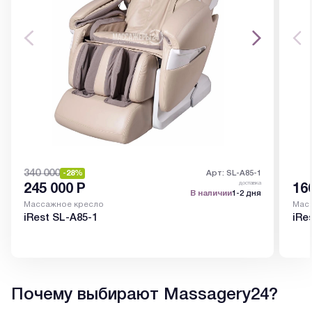
340 000
-28%
Арт: SL-A85-1
доставка
245 000
Р
16
В наличии
1-2 дня
Массажное кресло
Мас
iRest SL-A85-1
iRe
Почему выбирают Massagery24?