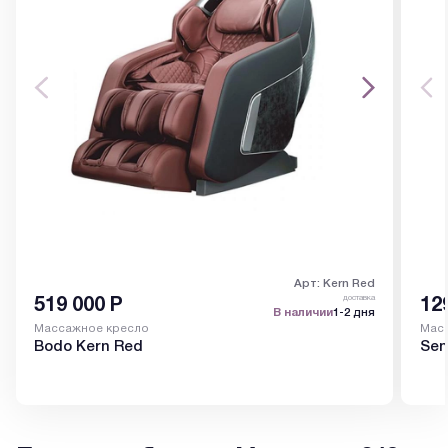
Арт: Kern Red
доставка
519 000
Р
12
В наличии
1-2 дня
Массажное кресло
Мас
Bodo Kern Red
Sen