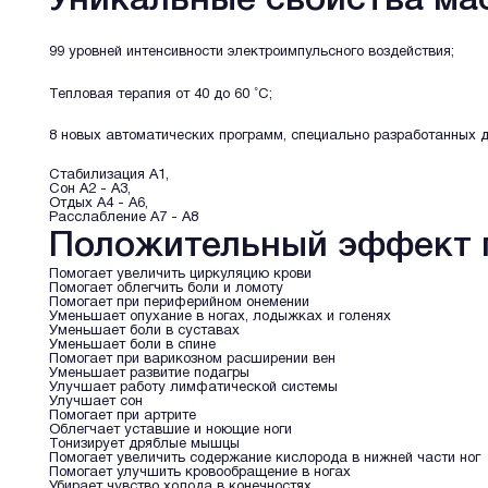
Уникальные свойства мас
99 уровней интенсивности электроимпульсного воздействия;
Тепловая терапия от 40 до 60 ˚С;
8 новых автоматических программ, специально разработанных д
Стабилизация А1,
Сон А2 - А3,
Отдых А4 - А6,
Расслабление А7 - А8
Положительный эффект п
Помогает увеличить циркуляцию крови
Помогает облегчить боли и ломоту
Помогает при периферийном онемении
Уменьшает опухание в ногах, лодыжках и голенях
Уменьшает боли в суставах
Уменьшает боли в спине
Помогает при варикозном расширении вен
Уменьшает развитие подагры
Улучшает работу лимфатической системы
Улучшает сон
Помогает при артрите
Облегчает уставшие и ноющие ноги
Тонизирует дряблые мышцы
Помогает увеличить содержание кислорода в нижней части ног
Помогает улучшить кровообращение в ногах
Убирает чувство холода в конечностях