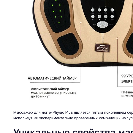
Массажер для ног e-Physio Plus является пятым поколением се
Используя 36 экcпериментально проверенных комбинаций импуль