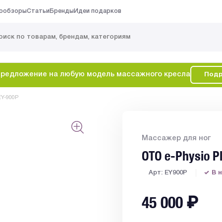
ообзоры
Статьи
Бренды
Идеи подарков
редложение на любую модель массажного кресла
Подр
EY-900P
Массажер для ног
OTO e-Physio P
Арт: EY900P
В 
45 000
₽