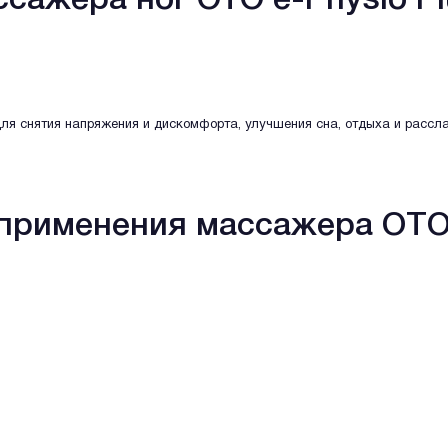
сажера ног ОТО e-Physio Pl
ля снятия напряжения и дискомфорта, улучшения сна, отдыха и рассл
рименения массажера OTO 