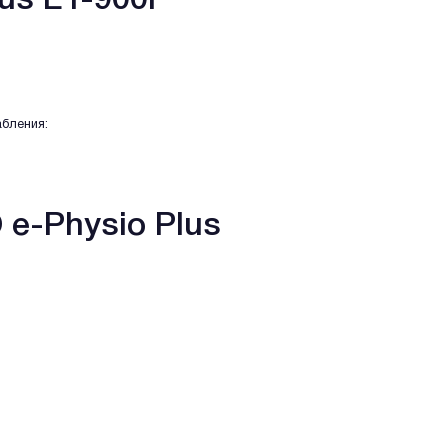
us EY-900P
абления:
e-Physio Plus