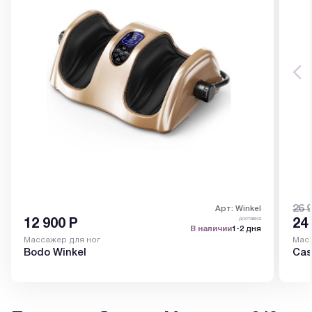
26 
Арт: Winkel
доставка
12 900
Р
24
В наличии
1-2 дня
Массажер для ног
Масс
Bodo Winkel
Cas