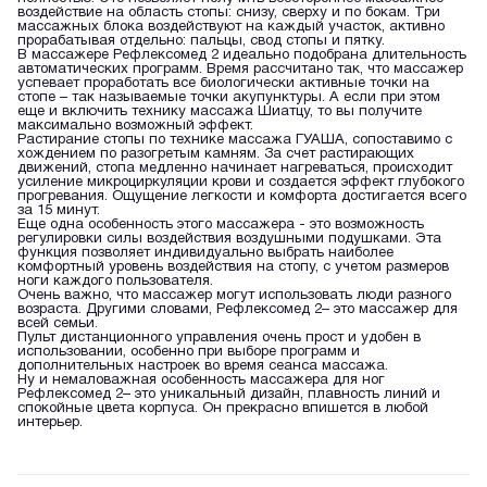
воздействие на область стопы: снизу, сверху и по бокам. Три
массажных блока воздействуют на каждый участок, активно
прорабатывая отдельно: пальцы, свод стопы и пятку.
В массажере Рефлексомед 2 идеально подобрана длительность
автоматических программ. Время рассчитано так, что массажер
успевает проработать все биологически активные точки на
стопе – так называемые точки акупунктуры. А если при этом
еще и включить технику массажа Шиатцу, то вы получите
максимально возможный эффект.
Растирание стопы по технике массажа ГУАША, сопоставимо с
хождением по разогретым камням. За счет растирающих
движений, стопа медленно начинает нагреваться, происходит
усиление микроциркуляции крови и создается эффект глубокого
прогревания. Ощущение легкости и комфорта достигается всего
за 15 минут.
Еще одна особенность этого массажера - это возможность
регулировки силы воздействия воздушными подушками. Эта
функция позволяет индивидуально выбрать наиболее
комфортный уровень воздействия на стопу, с учетом размеров
ноги каждого пользователя.
Очень важно, что массажер могут использовать люди разного
возраста. Другими словами, Рефлексомед 2– это массажер для
всей семьи.
Пульт дистанционного управления очень прост и удобен в
использовании, особенно при выборе программ и
дополнительных настроек во время сеанса массажа.
Ну и немаловажная особенность массажера для ног
Рефлексомед 2– это уникальный дизайн, плавность линий и
спокойные цвета корпуса. Он прекрасно впишется в любой
интерьер.