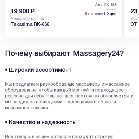
Арт: RK-868
доставка
19 900
Р
23
В наличии
1-2 дня
Массажер для ног
Масс
Takasima RK-868
OTO
Почему выбирают Massagery24?
• Широкий ассортимент
Мы предлагаем разнообразные массажёры и массажное
оборудование, чтобы каждый мог найти подходящее
решение для себя. Наш каталог постоянно обновляется, и
мы следим за последними тенденциями в области
массажной техники.
• Качество и надежность
Все товары в нашем каталоге проходят строгую