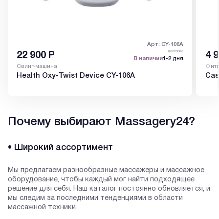
Арт: CY-106A
доставка
22 900
Р
4 
В наличии
1-2 дня
Свинг-машина
Фит
Health Oxy-Twist Device CY-106A
Cas
Почему выбирают Massagery24?
• Широкий ассортимент
Мы предлагаем разнообразные массажёры и массажное
оборудование, чтобы каждый мог найти подходящее
решение для себя. Наш каталог постоянно обновляется, и
мы следим за последними тенденциями в области
массажной техники.