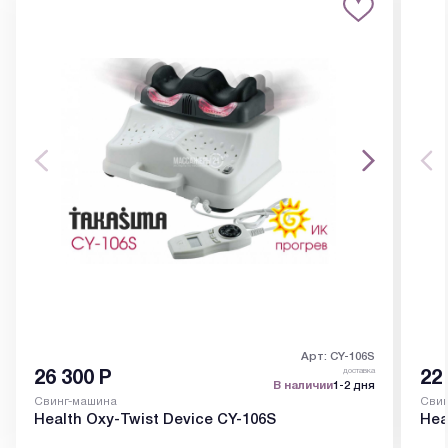
Арт: CY-106S
доставка
26 300
Р
22
В наличии
1-2 дня
Свинг-машина
Свин
Health Oxy-Twist Device CY-106S
Hea