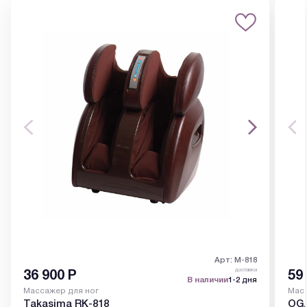
Арт: M-818
доставка
36 900
Р
59
В наличии
1-2 дня
Массажер для ног
Масс
Takasima RK-818
OGA