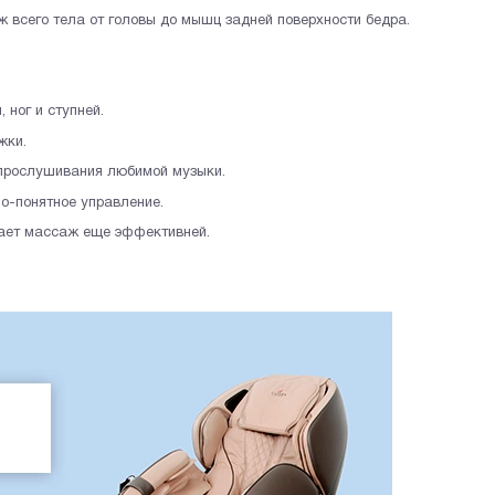
 всего тела от головы до мышц задней поверхности бедра.
 ног и ступней.
жки.
 прослушивания любимой музыки.
о-понятное управление.
лает массаж еще эффективней.