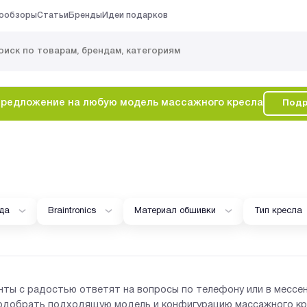
ообзоры
Статьи
Бренды
Идеи подарков
редложение на любую модель массажного кресла
Подр
да
Braintronics
Материал обшивки
Тип кресла
нты с радостью ответят на вопросы по телефону или в мессе
одобрать подходящую модель и конфигурацию массажного кр