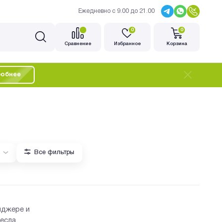
Ежедневно с 9.00 до 21.00
0
0
Cравнение
Избранное
Корзина
обнее
Все фильтры
нджере и
есла,