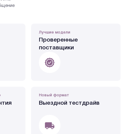
общение
Лучшие модели
Проверенные
поставщики
р
Новый формат
нтия
Выездной тестдрайв