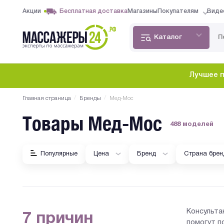
Акции
Бесплатная доставка
Магазины
Покупателям
Виде
Каталог
Лучшее п
/
/
Главная страница
Бренды
Мед-Мос
Товары Мед-Мос
488 моделей
Популярные
Цена
Бренд
Страна брен
Консульта
7 причин
помогут п