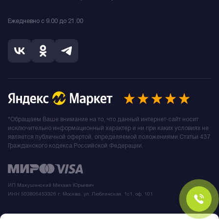
Ежедневно с 9.00 до 21.00
*Обращаем Ваше внимание на то, что данный интернет-сайт носит
исключительно информационный характер и ни при каких условиях не
является публичной офертой, определяемой положениями Статьи 437
Гражданского кодекса Российской Федерации.
ИП Макушинский Михаил Юрьевич
ИНН 503806453326 г. Москва, ул. Люблинская, 1с1, оф. 101