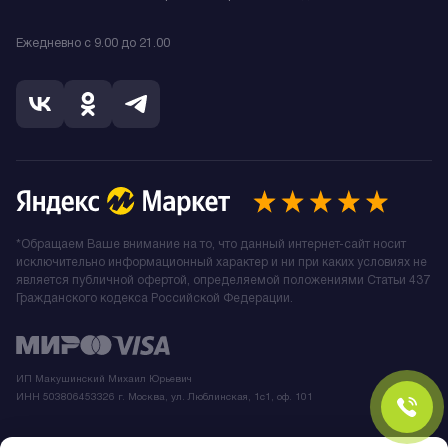
Ежедневно с 9.00 до 21.00
*Обращаем Ваше внимание на то, что данный интернет-сайт носит
исключительно информационный характер и ни при каких условиях не
является публичной офертой, определяемой положениями Статьи 437
Гражданского кодекса Российской Федерации.
ИП Макушинский Михаил Юрьевич
ИНН 503806453326 г. Москва, ул. Люблинская, 1с1, оф. 101