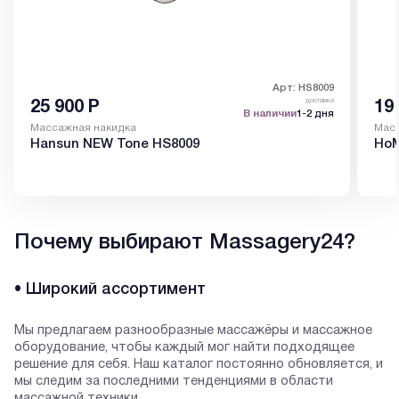
Арт: HS8009
доставка
25 900
Р
19
В наличии
1-2 дня
Массажная накидка
Масс
Hansun NEW Tone HS8009
HoM
Почему выбирают Massagery24?
• Широкий ассортимент
Мы предлагаем разнообразные массажёры и массажное
оборудование, чтобы каждый мог найти подходящее
решение для себя. Наш каталог постоянно обновляется, и
мы следим за последними тенденциями в области
массажной техники.