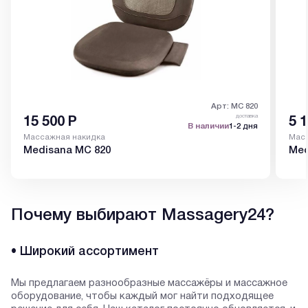
Арт: MC 820
доставка
15 500
Р
5 
В наличии
1-2 дня
Массажная накидка
Масс
Medisana MC 820
Med
Почему выбирают Massagery24?
• Широкий ассортимент
Мы предлагаем разнообразные массажёры и массажное
оборудование, чтобы каждый мог найти подходящее