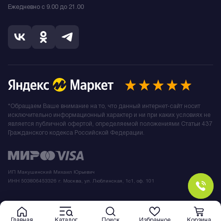
Ежедневно с 9.00 до 21.00
*Обращаем Ваше внимание на то, что данный интернет-сайт носит
исключительно информационный характер и ни при каких условиях не
является публичной офертой, определяемой положениями Статьи 437
Гражданского кодекса Российской Федерации.
ИП Макушинский Михаил Юрьевич
ИНН 503806453326 г. Москва, ул. Люблинская, 1с1, оф. 101
Главная
Каталог
Поиск
Избранное
Корзина