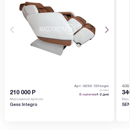
406
Арт: GESS-723 begie
доставка
210 000
Р
34
В наличии
1-2 дня
Массажное кресло
Мас
Gess Integro
SEN