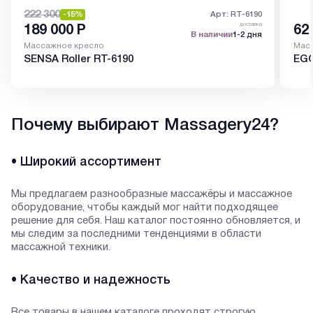
222 300
-15%
Арт: RT-6190
доставка
189 000
Р
62
В наличии
1-2 дня
Массажное кресло
Мас
SENSA Roller RT-6190
EGO
Почему выбирают Massagery24?
• Широкий ассортимент
Мы предлагаем разнообразные массажёры и массажное
оборудование, чтобы каждый мог найти подходящее
решение для себя. Наш каталог постоянно обновляется, и
мы следим за последними тенденциями в области
массажной техники.
• Качество и надежность
Все товары в нашем каталоге проходят строгую