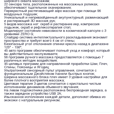
широкого охвата массажем;
22 сенсора тела, расположенные на массажных роликах,
обеспечивают тщательное сканирование;
Перекрестный растягивающий аэро массаж при помощи 96
воздушных подушек;
Уникальный и непревзойденный акупунктурный, разминающий
и растирающий 3D массаж рук;
5 видов массажа ног: скраб и растирание икр, компрессия
лодыжек, скраб и рефлексотерапия стоп;
Моделирует состояние невесомости в космической капсуле с 3
уровнями ZERO G;
Слайдер система интеллектуального раскладывания экономит
пространство и требует всего 4 см от стены;
Безопасный угол отклонения спинки кресла назад в диапазоне
125° - 156°;
45 авто программ обеспечивает полный уход и комфорт, который
вы действительно заслуживаете;
56 программ ручного массажа предоставляется с помощью 7
различных методик воздействия;
45 целевых программ для направленной проработки Шеи, Плеч,
Спины, Поясницы и Ягодиц;
Ультратонкий сенсорный пульт управления, сочетается с
функциональным Джойстиком панели быстрых кнопок;
Ширина массажного блока плеч имеет 3 уровня настройки для
более плотного восприятия массажа;
Цветовая терапия 3 цветов сочетается с кристально чистым
исполнением динамиков объемного звучания;
На левом подлокотнике расположена беспроводная зарядка, а
также зарядное устройство USB 2А;
Изысканное исполнение каждой детали, дополняет обивка из
экокожи с натуральным рисунком;