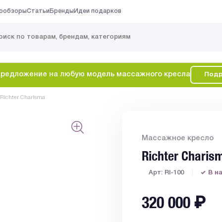
ообзоры
Статьи
Бренды
Идеи подарков
редложение на любую модель массажного кресла
Подр
Richter Charisma
Массажное кресло
Richter Charis
Арт: RI-100
В н
320 000
₽