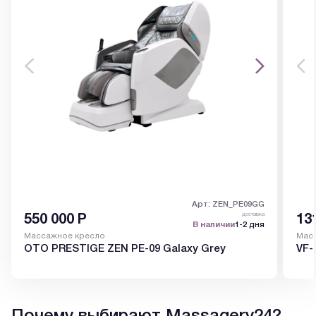
Арт: ZEN_PE09GG
доставка
550 000
Р
13
В наличии
1-2 дня
Массажное кресло
Масс
OTO PRESTIGE ZEN PE-09 Galaxy Grey
VF-