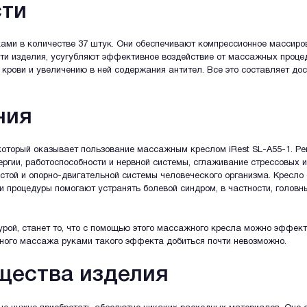
сти
 в количестве 37 штук. Они обеспечивают компрессионное массировани
ти изделия, усугубляют эффективное воздействие от массажных процед
 крови и увеличению в ней содержания антител. Все это составляет 
ния
торый оказывает пользование массажным креслом iRest SL-A55-1. Регу
ергии, работоспособности и нервной системы, сглаживание стрессовых 
той и опорно-двигательной системы человеческого организма. Кресло 
ти процедуры помогают устранять болевой синдром, в частности, головн
рой, станет то, что с помощью этого массажного кресла можно эффект
ычного массажа руками такого эффекта добиться почти невозможно.
щества изделия