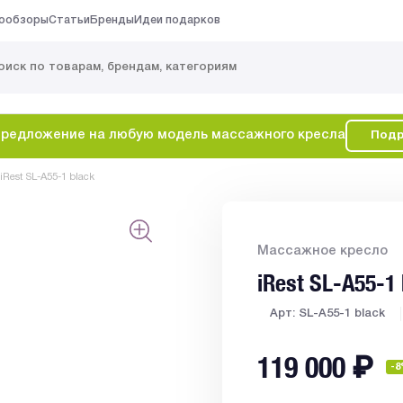
ообзоры
Статьи
Бренды
Идеи подарков
редложение на любую модель массажного кресла
Подр
Rest SL-A55-1 black
Массажное кресло
iRest SL-A55-1
Арт: SL-A55-1 black
119 000
₽
-