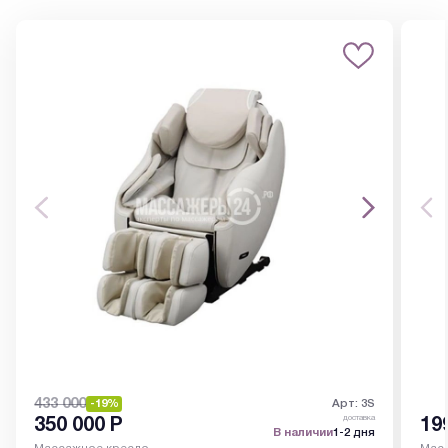
433 000
-19%
Арт: 3S
доставка
350 000
Р
19
В наличии
1-2 дня