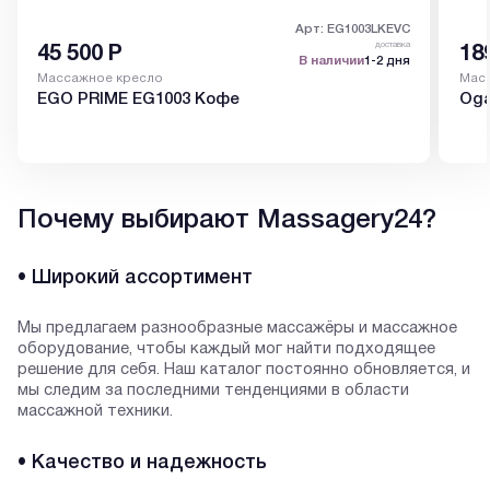
Арт: EG1003LKEVC
доставка
45 500
Р
18
В наличии
1-2 дня
Массажное кресло
Мас
EGO PRIME EG1003 Кофе
Oga
Почему выбирают Massagery24?
• Широкий ассортимент
Мы предлагаем разнообразные массажёры и массажное
оборудование, чтобы каждый мог найти подходящее
решение для себя. Наш каталог постоянно обновляется, и
мы следим за последними тенденциями в области
массажной техники.
• Качество и надежность