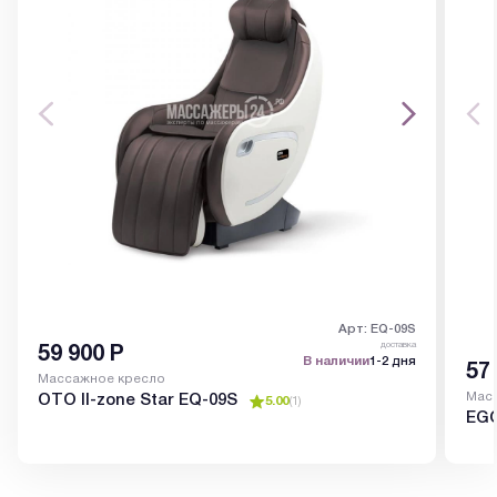
Арт: EQ-09S
доставка
59 900
Р
В наличии
1-2 дня
57
Массажное кресло
Мас
OTO ll-zone Star EQ-09S
5.00
(
1
)
EGO